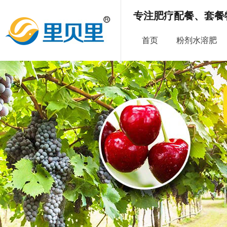
专注肥疗配餐、套餐
首页
粉剂水溶肥