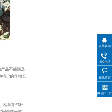
在线咨询
400电话
的产品不能满足
种植户的作物长
在线留言
微信扫一
、枯草芽孢杆
定回去试一试。