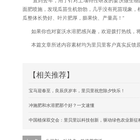
“直到去年，用了针对土壤特性研发的宴沃微生
面肥喷施，发现瓜苗生机勃勃，几乎没有死苗现象，
瓜整体长势好、叶片肥厚，膨果快、产量高！”
如果你也对宴沃水溶肥感兴趣，
欢迎拨打热线，
本篇文章所述内容素材均为里贝里客户真实反馈
【相关推荐】
宝马迎春至，良辰庆岁丰，里贝里祝您除夕快乐！
冲施肥和水溶肥那个好？一文速懂
中国植保双交会：里贝里以科技创新，驱动绿色农业新征