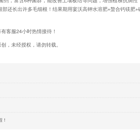
物菌剂，富含6种菌群，能改善土壤板结等问题，增强植株抗病性
根部还长出许多毛细根！结果期用宴沃高钾水溶肥+螯合钙镁肥+
将有客服
24小时热情接待！
原创，未经授权，请勿转载。
程！