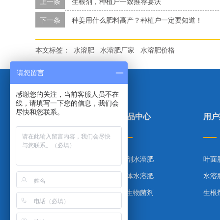
上一条
生根剂，种植户一致推荐宴沃
下一条
种姜用什么肥料高产？种植户一定要知道！
本文标签：
水溶肥
水溶肥厂家
水溶肥价格
请您留言
感谢您的关注，当前客服人员不在
线，请填写一下您的信息，我们会
尽快和您联系。
里贝里首页
产品中心
用户
产品中心
粉剂水溶肥
叶面
合作案例
液体水溶肥
水溶
技术指导
微生物菌剂
生根
网站地图