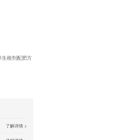
享生根剂配肥方
了解详情 >