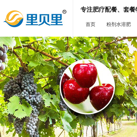
专注肥疗配餐、套餐
首页
粉剂水溶肥