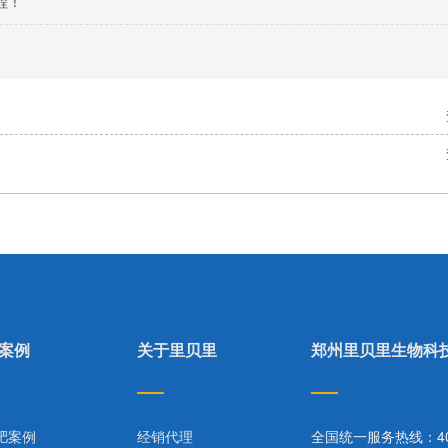
程！
案例
关于里贝里
郑州里贝里生物科
肥案例
经销代理
全国统一服务热线：400-