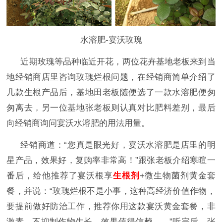
水溶肥-宴沃玫瑰
近期玫瑰等品种临近开花，两位花卉基地老板来到当
地经销商店里咨询玫瑰烂根问题，在经销商简单介绍了
几款生根产品后，基地田老板随便选了一款水溶肥便匆
匆离去，另一位基地张老板则认真对比肥料差别，最后
向经销商询问宴沃水溶肥的用法用量。
经销商道：
“您真是眼光好，宴沃
水溶肥
是店里的明
星产品，效果好，复购率非常高！
”跟张老板介绍寒暄一
番后，给他推荐了宴沃根享
生根剂
+微生物菌剂黄金套
餐，并说：“玫瑰烂根不是小事，这种高经济价值作物，
要提前做好防治工作，推荐你用这款宴沃黄金套餐，非
激素、不抑制作物生长、效果值得信赖……”听完后，张