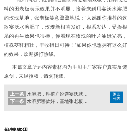
料的田老板表示效果并不明显，接着来到用宴沃水溶肥
的玫瑰基地，张老板笑意盈盈地说：
“太感谢你推荐的这
款宴沃
水溶肥
了，玫瑰新根萌发好，根系发达，受损根
系的再生效果也很棒，你看现在玫瑰的叶片油绿光亮，
植株茎秆粗壮，丰收指日可待！
”如果你也想拥有这么好
的效果，欢迎拨打热线。
本篇文章所述内容素材均为里贝里厂家客户真实反馈
原创，未经授权，请勿转载。
上一条
水溶肥，种植户说选宴沃就对了
返回
列表
下一条
水溶肥哪款好，基地张老板的见证
推荐资讯