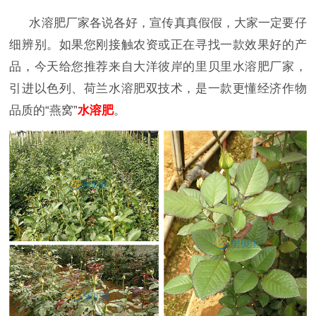
水溶肥厂家各说各好，宣传真真假假，大家一定要仔
细辨别。如果您刚接触农资或正在寻找一款效果好的产
品，今天给您推荐来自大洋彼岸的里贝里水溶肥厂家，
引进以色列、荷兰水溶肥
双技术，是一款更懂经济作物
品质的
“燕窝”
水溶肥
。