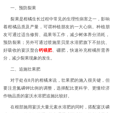
一、预防裂果
裂果是柑橘生长过程中常见的生理性病害之一，影响
着柑橘品质及产量，可谓种植朋友的一大心病。种植朋
友可通过适当修剪、疏果等工作，减少树体养分消耗，
预防裂果；另外可通过喷施里贝里水溶肥旗下不拮抗、
好吸收的宴沃螯合
钙镁肥
、硼肥，快速补充柑橘所需养
分，减少裂果现象的发生。
二、追施壮果肥
对于处在
8月的柑橘来说，壮果肥的施入很关键，但
要注意氮磷钾比例的调整，选择配比更科学、更懂经济
作物品质的宴沃
水溶肥追施比较好。
在根部施用宴沃大量元素水溶肥
的同时，搭配宴沃磷