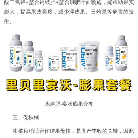
酸二氢钾
+螯合钙镁肥+螯合硼肥叶面喷施，能帮助果实
膨大，提高果皮亮度，减少浮皮果、日灼果等病害的发
生。
水溶肥-宴沃膨果套餐
三、促秋梢
柑橘秋梢适合作结果母枝，是高产丰收的关键，因此