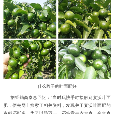
什么牌子的叶面肥好
据经销商秦总回忆：
“当时玩快手时接触到宴沃叶面
肥，便去网上搜索了相关资料，发现关于宴沃叶面肥的
资料还挺多，为了以防万一，还特意去农查查、企查查