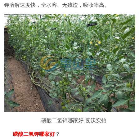
钾溶解速度快，全水溶、无残渣，吸收率高。
磷酸二氢钾哪家好-宴沃实拍
磷酸二氢钾哪家好
？