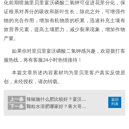
化前期喷施里贝里宴沃磷酸二氢钾可促进花芽分化，保
证根系对养分的吸收和新叶生长，除此之外，可增强作
物的光合作用，增加有机物质的积累，
迅速补充土壤有
效营养元素，提高土壤肥力，减少裂果现象，增加作物
产量。
如果你对里贝里宴沃磷酸二氢钾感兴趣，欢迎拨打客
服热线，将有客服
24小时热情接待！
本篇文章所述内容素材均为里贝里客户真实反馈原
创，未经授权，请勿转载。
上一条
辣椒施什么肥比较好？宴沃反馈真不错
返回
列表
下一条
颗粒水溶肥哪家好？蒋大哥推荐这个