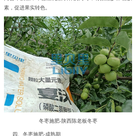
素，促进果实转色。
冬枣施肥-陕西陈老板冬枣
四、冬枣施肥-成熟期