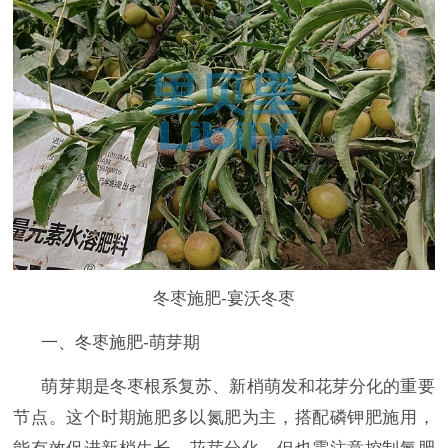
冬枣施肥-宴沃冬枣
一、冬枣施肥-萌芽期
萌芽期是冬枣根系复苏、新梢萌发和花芽分化的重要
节点。这个时期施肥多以氮肥为主，搭配磷钾肥施用，