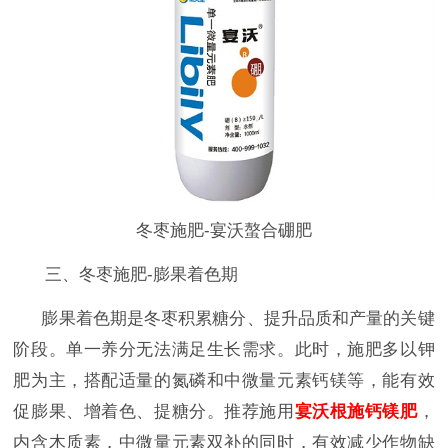
冬枣施肥-宴沃螯合硼肥
三、冬枣施肥-膨果着色期
膨果着色期是冬枣积累糖分、提升品质和产量的关键
阶段。单一养分无法满足生长需求。此时，施肥多以钾
肥为主，搭配适量的氮磷和中微量元素钙镁等，能有效
促膨果、增着色、提糖分。推荐施用
宴沃根施钙镁肥
，
内含木质素，中微量元素双补的同时，有效减少作物缺