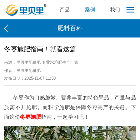
产品
案例
我们
肥料百科
冬枣施肥指南！就看这篇
来源：里贝里配餐肥 专业水溶肥生产厂家
作者：里贝里配餐肥
发布日期：2025-11-07 11:30
冬枣作为口感脆嫩、营养丰富的特色果品，产量与品
质离不开施肥。而科学施肥是保障冬枣高产的关键。下
面这份
冬枣施肥
指南，一起学习吧！