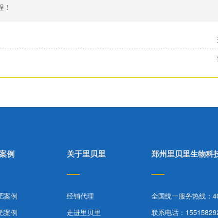
程！
案例
关于里贝里
郑州里贝里生物科
肥案例
经销代理
全国统一服务热线：400-
肥案例
走进里贝里
联系电话：15515829