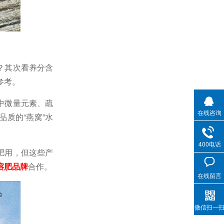
？其次看养分含
参考。
中微量元素、疏
在线咨询
质的“燕窝”水
400电话
肥用，但这些产
溶肥品牌
合作。
在线留言
微信扫一